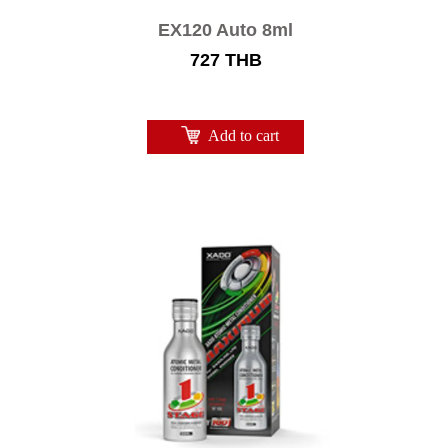
EX120 Auto 8ml
727
THB
Add to cart