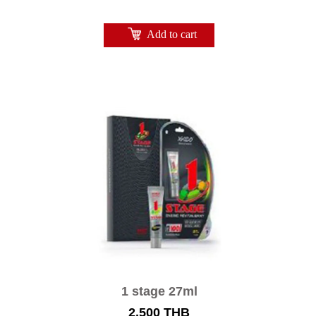
Add to cart
1 stage 27ml
2,500
THB