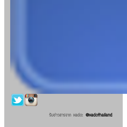
รับข่าวสารจาก xado:
@xadothailand