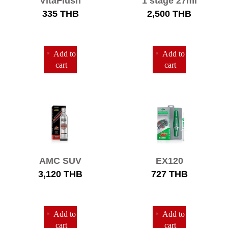
VitaFlush
1 stage 27ml
250ml
335
THB
2,500
THB
Add to
Add to
cart
cart
AMC SUV
EX120
360ml
Gearbox 8ml
3,120
THB
727
THB
Add to
Add to
cart
cart