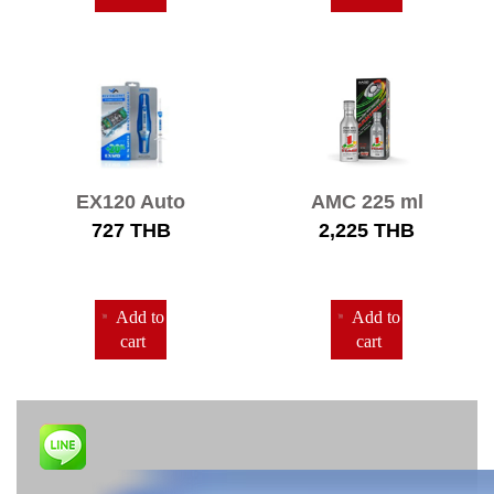
EX120 Auto
AMC 225 ml
8ml
727
THB
2,225
THB
Add to
Add to
cart
cart