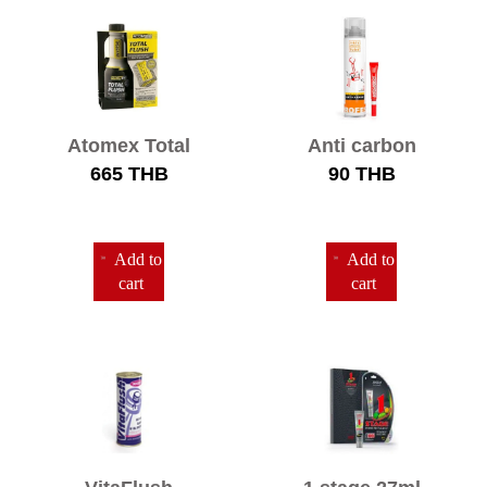
Atomex Total
Anti carbon
Flush
665
THB
90
THB
Add to
Add to
cart
cart