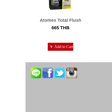
Atomex Total Flush
665
THB
Add to Cart