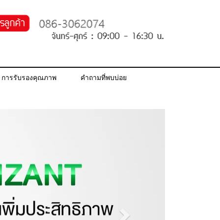
การรับรองคุณภาพ
คำถามที่พบบ่อย